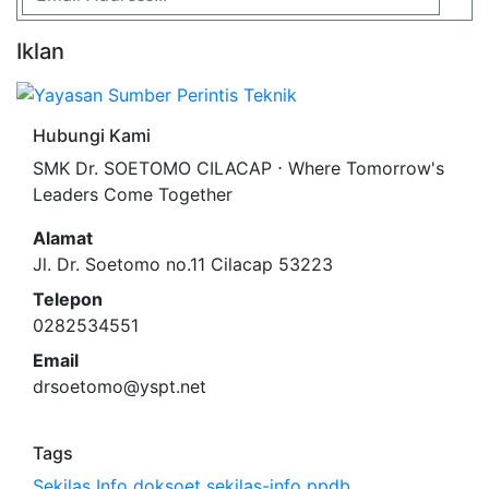
Iklan
Hubungi Kami
SMK Dr. SOETOMO CILACAP ⋅ Where Tomorrow's
Leaders Come Together
Alamat
Jl. Dr. Soetomo no.11 Cilacap 53223
Telepon
0282534551
Email
drsoetomo@yspt.net
Tags
Sekilas Info
doksoet
sekilas-info
ppdb