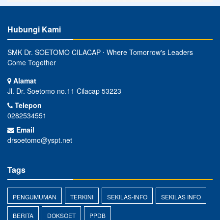
Hubungi Kami
SMK Dr. SOETOMO CILACAP ⋅ Where Tomorrow's Leaders
Come Together
Alamat
Jl. Dr. Soetomo no.11 Cilacap 53223
Telepon
0282534551
Email
drsoetomo@yspt.net
Tags
PENGUMUMAN
TERKINI
SEKILAS-INFO
SEKILAS INFO
BERITA
DOKSOET
PPDB