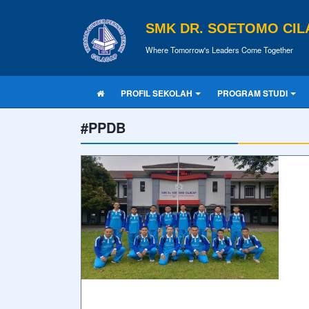
SMK DR. SOETOMO CIL
Where Tomorrow's Leaders Come Together
PROFIL SEKOLAH
PROGRAM STUDI
#PPDB