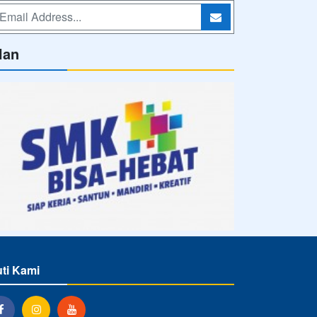
lan
uti Kami