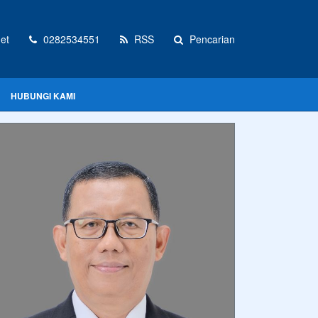
et
0282534551
RSS
Pencarian
HUBUNGI KAMI