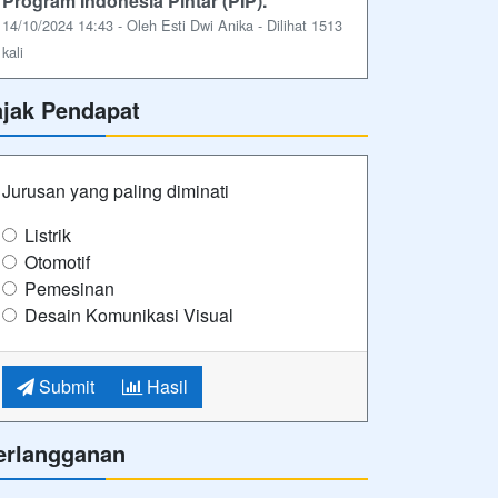
Program Indonesia Pintar (PIP).
14/10/2024 14:43 - Oleh Esti Dwi Anika - Dilihat 1513
kali
ajak Pendapat
Jurusan yang paling diminati
Listrik
Otomotif
Pemesinan
Desain Komunikasi Visual
Submit
Hasil
erlangganan