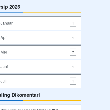
rsip 2026
Januari
1
April
1
Mei
7
Juni
1
Juli
1
aling Dikomentari