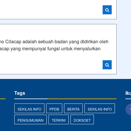
o Cilacap adalah sebuah badan yang didirikan oleh
cap yang mempunyai fungsi untuk menyalurkan
Tags
Ik
SEKILAS INFO
PPDB
BERITA
SEKILAS-INFO
PENGUMUMAN
TERKINI
DOKSOET