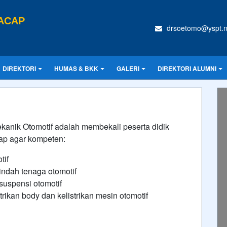
ACAP
drsoetomo@yspt.n
DIREKTORI
HUMAS & BKK
GALERI
DIREKTORI ALUMNI
kanik Otomotif adalah membekali peserta didik
ap agar kompeten:
tif
ndah tenaga otomotif
suspensi otomotif
rikan body dan kelistrikan mesin otomotif