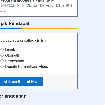
Program Indonesia Pintar (PIP).
14/10/2024 14:43 - Oleh Esti Dwi Anika - Dilihat 1513
kali
ajak Pendapat
Jurusan yang paling diminati
Listrik
Otomotif
Pemesinan
Desain Komunikasi Visual
Submit
Hasil
erlangganan