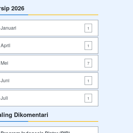
rsip 2026
Januari
1
April
1
Mei
7
Juni
1
Juli
1
aling Dikomentari