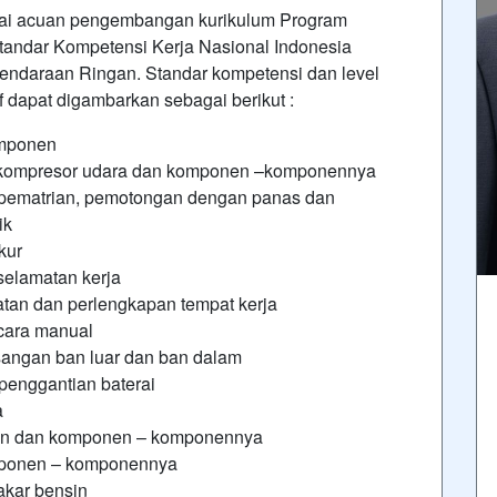
gai acuan pengembangan kurikulum Program
tandar Kompetensi Kerja Nasional Indonesia
endaraan Ringan. Standar kompetensi dan level
f dapat digambarkan sebagai berikut :
omponen
n kompresor udara dan komponen –komponennya
 pematrian, pemotongan dengan panas dan
ik
kur
selamatan kerja
tan dan perlengkapan tempat kerja
cara manual
angan ban luar dan ban dalam
 penggantian baterai
a
ngin dan komponen – komponennya
mponen – komponennya
akar bensin