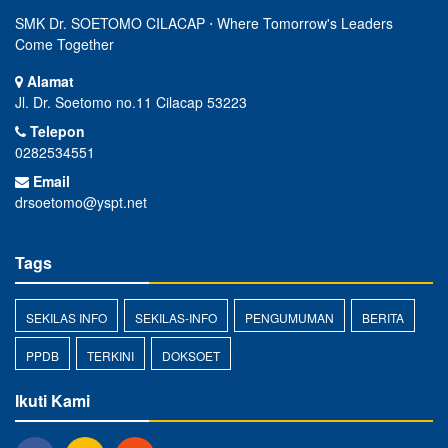
SMK Dr. SOETOMO CILACAP ⋅ Where Tomorrow's Leaders
Come Together
Alamat
Jl. Dr. Soetomo no.11 Cilacap 53223
Telepon
0282534551
Email
drsoetomo@yspt.net
Tags
SEKILAS INFO
SEKILAS-INFO
PENGUMUMAN
BERITA
PPDB
TERKINI
DOKSOET
Ikuti Kami