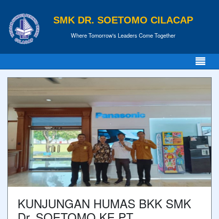
SMK DR. SOETOMO CILACAP
Where Tomorrow's Leaders Come Together
KUNJUNGAN HUMAS BKK SMK
Dr. SOETOMO KE PT.